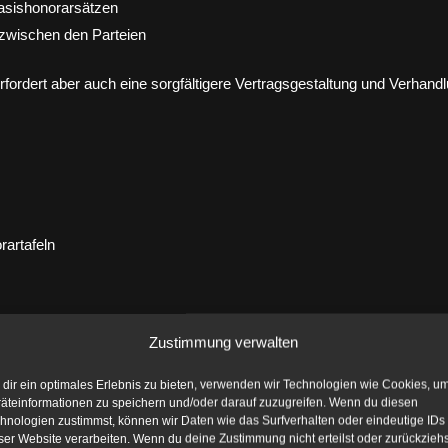
Basishonorarsätzen
 zwischen den Parteien
erfordert aber auch eine sorgfältigere Vertragsgestaltung und Verhand
artafeln
Zustimmung verwalten
ungshilfe
n früheren Mittelsätzen
dir ein optimales Erlebnis zu bieten, verwenden wir Technologien wie Cookies, u
äteinformationen zu speichern und/oder darauf zuzugreifen. Wenn du diesen
nstrument erhalten, verlieren aber ihren verbindlichen Charakter.
hnologien zustimmst, können wir Daten wie das Surfverhalten oder eindeutige IDs
ser Website verarbeiten. Wenn du deine Zustimmung nicht erteilst oder zurückziehs