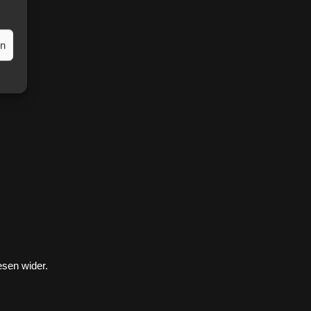
en
esen wider.