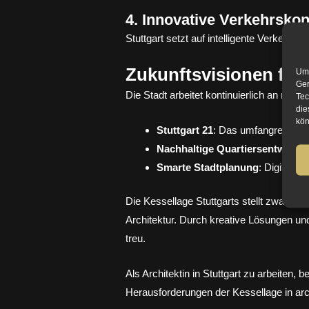
4. Innovative Verkehrsko
Stuttgart setzt auf intelligente Verkehr
Zukunftsvisionen für 
Um 
Ger
Die Stadt arbeitet kontinuierlich an neu
Tec
die
kön
Stuttgart 21
: Das umfangreiche B
Nachhaltige Quartiersentwickl
Smarte Stadtplanung
: Digitale
Die Kessellage Stuttgarts stellt zwar bes
Architektur. Durch kreative Lösungen und 
treu.
Als Architektin in Stuttgart zu arbeiten,
Herausforderungen der Kessellage in ar