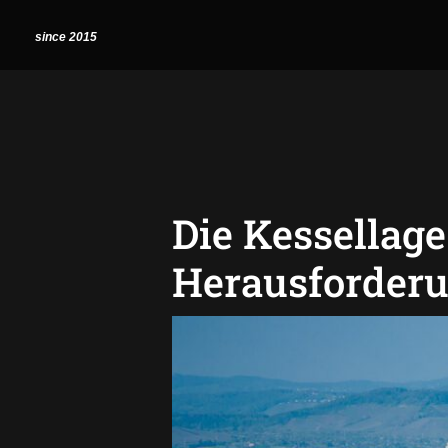
Zum
Post
since 2015
Inhalt
navigation
springen
Die Kessellage
Herausforderu