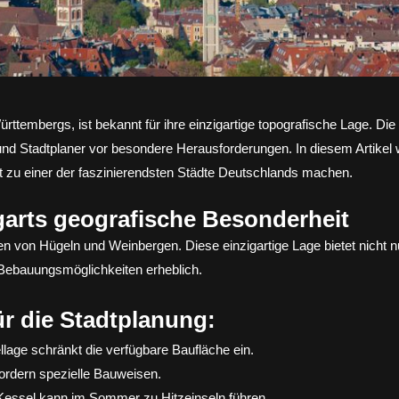
rttembergs, ist bekannt für ihre einzigartige topografische Lage. Die
 und Stadtplaner vor besondere Herausforderungen. In diesem Artikel w
rt zu einer der faszinierendsten Städte Deutschlands machen.
garts geografische Besonderheit
ben von Hügeln und Weinbergen. Diese einzigartige Lage bietet nicht 
 Bebauungsmöglichkeiten erheblich.
r die Stadtplanung:
llage schränkt die verfügbare Baufläche ein.
fordern spezielle Bauweisen.
 Kessel kann im Sommer zu Hitzeinseln führen.