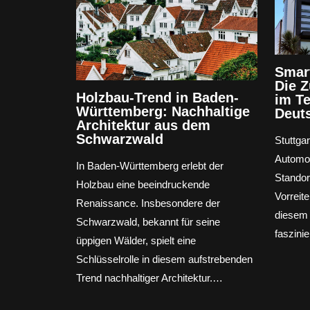
Smart
Die 
Holzbau-Trend in Baden-
im T
Württemberg: Nachhaltige
Deut
Architektur aus dem
Schwarzwald
Stuttgar
Automob
In Baden-Württemberg erlebt der
Standor
Holzbau eine beeindruckende
Vorreite
Renaissance. Insbesondere der
diesem A
Schwarzwald, bekannt für seine
faszini
üppigen Wälder, spielt eine
Schlüsselrolle in diesem aufstrebenden
Trend nachhaltiger Architektur.…