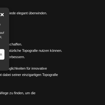
nterschiede elegant überwinden.
m
 auf
t,
ächen schaffen.
die natürliche Topografie nutzen können.
en
a zu verbessern.
ge Möglichkeiten für innovative
t dabei seiner einzigartigen Topografie
e Wege zu finden, um die