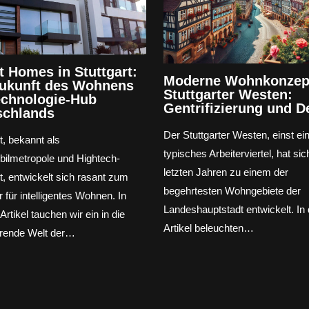
 Homes in Stuttgart:
Moderne Wohnkonzep
Zukunft des Wohnens
Stuttgarter Westen:
echnologie-Hub
Gentrifizierung und D
schlands
Der Stuttgarter Westen, einst ei
t, bekannt als
typisches Arbeiterviertel, hat sic
ilmetropole und Hightech-
letzten Jahren zu einem der
t, entwickelt sich rasant zum
begehrtesten Wohngebiete der
r für intelligentes Wohnen. In
Landeshauptstadt entwickelt. In
rtikel tauchen wir ein in die
Artikel beleuchten…
erende Welt der…