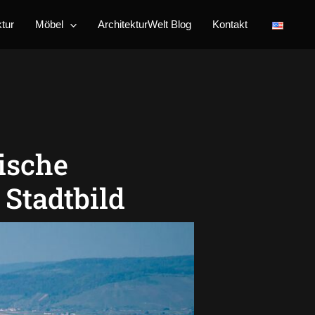
Instagram
ktur
Möbel
ArchitekturWelt Blog
Kontakt
nische
Stadtbild