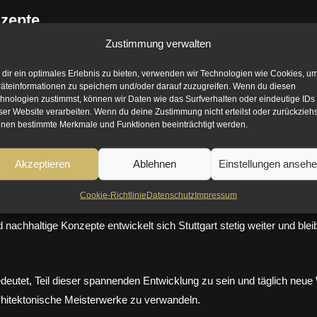
nzepte
slösungen wie die Zahnradbahn oder die Standseilbahn, die die Höhenu
Zustimmung verwalten
Stuttgart
dir ein optimales Erlebnis zu bieten, verwenden wir Technologien wie Cookies, u
äteinformationen zu speichern und/oder darauf zuzugreifen. Wenn du diesen
en Konzepten, um die Lebensqualität weiter zu verbessern:
hnologien zustimmst, können wir Daten wie das Surfverhalten oder eindeutige IDs
ser Website verarbeiten. Wenn du deine Zustimmung nicht erteilst oder zurückziehs
nen bestimmte Merkmale und Funktionen beeinträchtigt werden.
ahnprojekt wird die Innenstadt neu gestalten und zusätzliche Grünfl
ung
: Projekte wie das Olga-Areal zeigen, wie moderne Wohnkonzepte 
Akzeptieren
Ablehnen
Einstellungen anseh
 Technologien helfen, Verkehrsströme zu optimieren und das Mikroklim
Cookie-Richtlinie
Datenschutz
Impressum
ondere Anforderungen an die Stadtplanung, bietet aber auch einzigarti
nachhaltige Konzepte entwickelt sich Stuttgart stetig weiter und bleib
 bedeutet, Teil dieser spannenden Entwicklung zu sein und täglich neu
chitektonische Meisterwerke zu verwandeln.