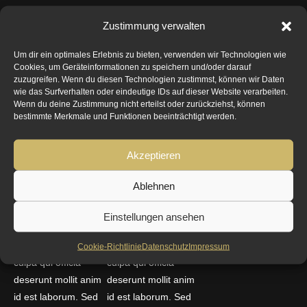
Zustimmung verwalten
We Love Nature
It Is a Gift
Excepteur
Um dir ein optimales Erlebnis zu bieten, verwenden wir Technologien wie
Cookies, um Geräteinformationen zu speichern und/oder darauf
Click edit button to
Click edit button to
Sint Occaecat
zuzugreifen. Wenn du diesen Technologien zustimmst, können wir Daten
change this text.
change this text.
wie das Surfverhalten oder eindeutige IDs auf dieser Website verarbeiten.
Cupidatat Non
Wenn du deine Zustimmung nicht erteilst oder zurückziehst, können
Lorem ipsum dolor
Lorem ipsum dolor
Proident,
bestimmte Merkmale und Funktionen beeinträchtigt werden.
sit amet, consectetur
sit amet, consectetur
Sunt In Culpa
adipiscing elit. Ut elit
adipiscing elit. Ut elit
Akzeptieren
Qui Officia
tellus, luctus nec
tellus, luctus nec
ullamcorper mattis,
ullamcorper mattis,
Deserunt
Ablehnen
pulvinar dapibus
pulvinar dapibus
Mollit.
leo. Excepteur sint
leo. Excepteur sint
Einstellungen ansehen
occaecat cupidatat
occaecat cupidatat
non proident, sunt in
non proident, sunt in
Cookie-Richtlinie
Datenschutz
Impressum
culpa qui officia
culpa qui officia
deserunt mollit anim
deserunt mollit anim
id est laborum. Sed
id est laborum. Sed