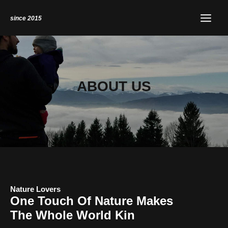
Zum
Instagram
Main
since 2015
Inhalt
Menu
springen
ABOUT US
Nature Lovers
One Touch Of Nature Makes
The Whole World Kin